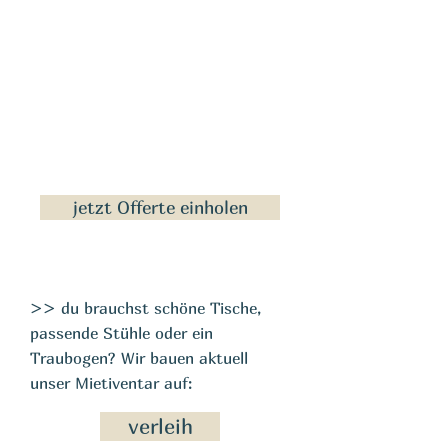
Moodboards
Nach Anzahl Gäste und passend
zur Location stellen wir dir ein
Styling-Konzept zusammen
Wir bringen alles mit und bauen die
Dekoration auf und nach deinem
Fest wieder ab
jetzt Offerte einholen
>> du brauchst schöne Tische,
passende Stühle oder ein
Traubogen? Wir bauen aktuell
unser Mietiventar auf:
verleih