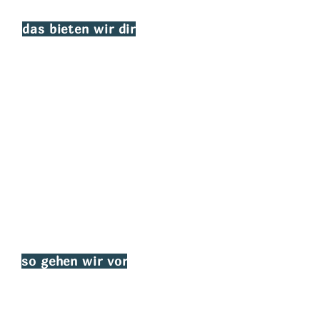
das bieten wir dir
passende Location finden
Raumeinteilung mit Sitzplan
Dienstleister finden und
briefen (Fotograf*in,
Konditor*in, etc.)
Tipps und Tricks
so gehen wir vor
Wir definieren die Stilrichtung oder
das Motto für deinen Anlass mit